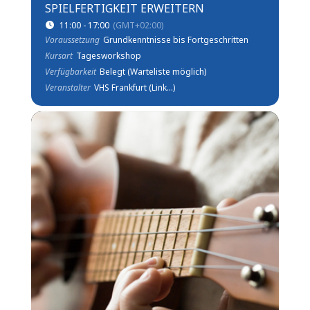
SPIELFERTIGKEIT ERWEITERN
11:00 - 17:00
(GMT+02:00)
Voraussetzung
Grundkenntnisse bis Fortgeschritten
Kursart
Tagesworkshop
Verfügbarkeit
Belegt (Warteliste möglich)
Veranstalter
VHS Frankfurt (Link...)