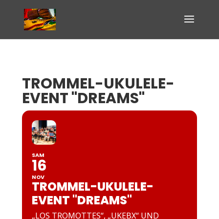
TROMMEL-UKULELE-
EVENT "DREAMS"
SAM
16
NOV
TROMMEL-UKULELE-
EVENT "DREAMS"
„LOS TROMOTTES“, „UKEBX“ UND