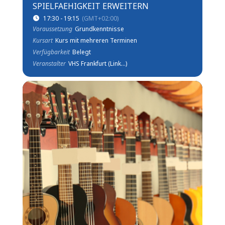
SPIELFAEHIGKEIT ERWEITERN
17:30 - 19:15
(GMT+02:00)
Voraussetzung
Grundkenntnisse
Kursart
Kurs mit mehreren Terminen
Verfügbarkeit
Belegt
Veranstalter
VHS Frankfurt (Link...)