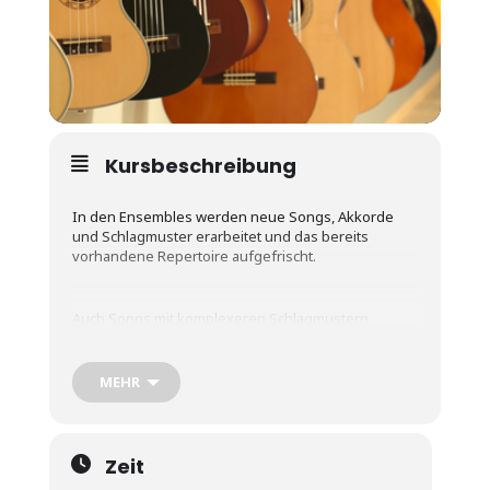
Kursbeschreibung
In den Ensembles werden neue Songs, Akkorde
und Schlagmuster erarbeitet und das bereits
vorhandene Repertoire aufgefrischt.
Auch Songs mit komplexeren Schlagmustern,
differenzierteren Arrangements und
Akkordvariationen haben ihren Platz.
MEHR
Weitere Themen sind Grundlagen des Einzelnoten-
und Fingerpickingspiels und nach Absprache
ergänzende Inhalte wie z.B. Einstieg in die
Zeit
Improvisation, Mediennutzung, Üben mit Software,