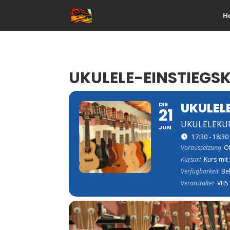
H
UKULELE-EINSTIEGS
UKULEL
DIE
21
UKULELEKU
JUN
17:30 - 18:30
Voraussetzung
O
Kursart
Kurs mit
Verfügbarkeit
Be
Veranstalter
VHS 