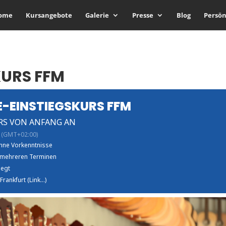
ome
Kursangebote
Galerie
Presse
Blog
Persön
KURS FFM
E-EINSTIEGSKURS FFM
RS VON ANFANG AN
(GMT+02:00)
hne Vorkenntnisse
 mehreren Terminen
legt
Frankfurt (Link...)