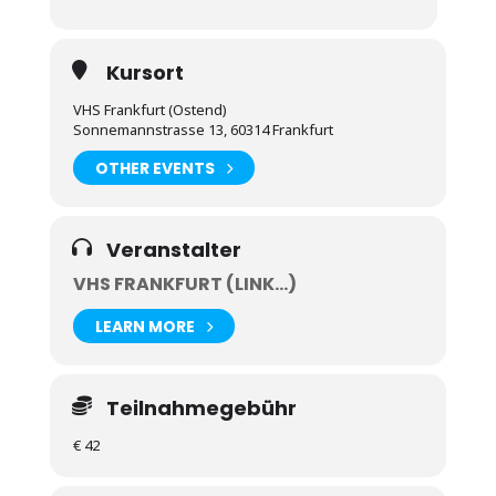
Falls kein eigenes Instrument vorhanden ist, kann
es für den Workshop gegen eine Leihgebühr von
€10 zur Verfügung gestellt werden.
Kursort
VHS Frankfurt (Ostend)
Sonnemannstrasse 13, 60314 Frankfurt
OTHER EVENTS
Veranstalter
VHS FRANKFURT (LINK...)
LEARN MORE
Teilnahmegebühr
€ 42