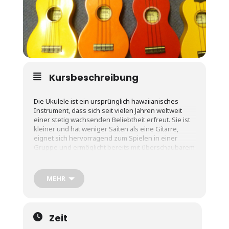
Kursbeschreibung
Die Ukulele ist ein ursprünglich hawaiianisches
Instrument, dass sich seit vielen Jahren weltweit
einer stetig wachsenden Beliebtheit erfreut. Sie ist
kleiner und hat weniger Saiten als eine Gitarre,
eignet sich hervorragend zum Spielen in einer
Gruppe und ermöglicht bereits mit überschaubarem
Übungsaufwand den Einstieg in das aktive
Musizieren.
MEHR
Sie lernen die grundlegende Handhabung der
Ukulele und spielen einige bekannte Songs mit
ersten einfachen Akkorden und Schlagmustern.
Zeit
Darüber hinaus erhalten Sie viele interessante