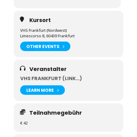
Falls kein eigenes Instrument vorhanden ist, kann
es für den Workshop gegen eine Leihgebühr von
€10 zur Verfügung gestellt werden.
Kursort
VHS Frankfurt (Nordwest)
Limescorso 8, 60439 Frankfurt
OTHER EVENTS
Veranstalter
VHS FRANKFURT (LINK...)
LEARN MORE
Teilnahmegebühr
€ 42