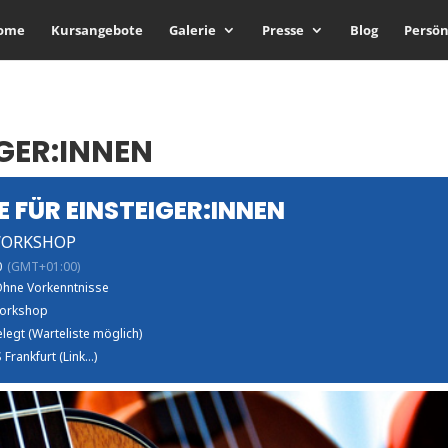
ome
Kursangebote
Galerie
Presse
Blog
Persön
IGER:INNEN
E FÜR EINSTEIGER:INNEN
WORKSHOP
0
(GMT+01:00)
hne Vorkenntnisse
orkshop
legt (Warteliste möglich)
 Frankfurt (Link...)