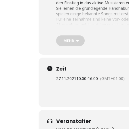
den Einstieg in das aktive Musizieren e
Sie lernen die grundlegende Handhabun
spielen einige bekannte Songs mit ers
Für eine Teilnahme sind keine Vor- ode
Atmosphäre geht es dabei vor allem
wissen Sie, ob die Ukulele für Sie als 
MEHR
Falls kein eigenes Instrument vorhand
Verfügung gestellt werden.
Zeit
27.11.2021
10:00
-
16:00
(GMT+01:00)
Veranstalter