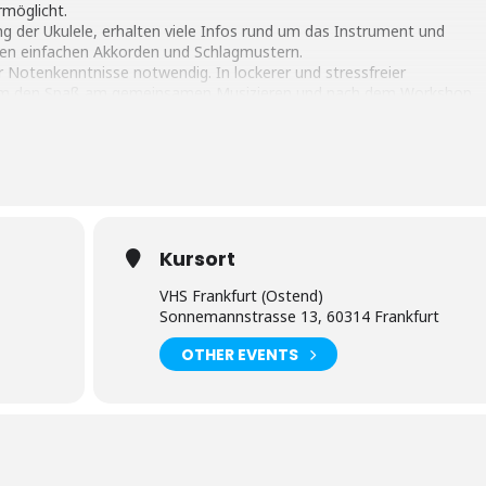
rmöglicht.
g der Ukulele, erhalten viele Infos rund um das Instrument und
ten einfachen Akkorden und Schlagmustern.
r Notenkenntnisse notwendig. In lockerer und stressfreier
 um den Spaß am gemeinsamen Musizieren und nach dem Workshop
Instrument interessant sein könnte.
en ist, kann es für den Workshop gegen eine Leihgebühr von €10 zur
Kursort
VHS Frankfurt (Ostend)
Sonnemannstrasse 13, 60314 Frankfurt
OTHER EVENTS