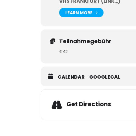
VHS FRANKFURT (LINK...)
LEARN MORE
Teilnahmegebühr
€ 42
CALENDAR
GOOGLECAL
Get Directions