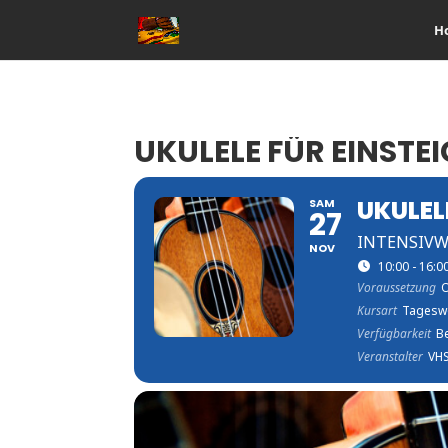
H
UKULELE FÜR EINSTE
UKULEL
SAM
27
INTENSIV
NOV
10:00 - 16:0
Voraussetzung
O
Kursart
Tagesw
Verfügbarkeit
Be
Veranstalter
VHS