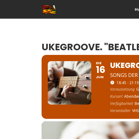
H
UKEGROOVE. "BEATL
UKEGRO
DIE
16
SONGS DER
JUN
18:45 - 21:1
Voraussetzung
G
Kursart
Abendw
Verfügbarkeit
Be
Veranstalter
VHS 